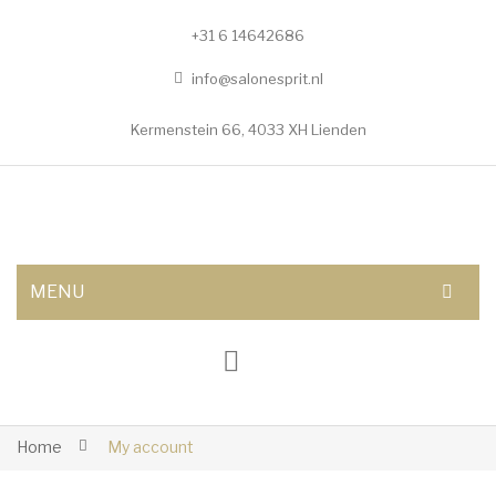
+31 6 14642686
info@salonesprit.nl
Kermenstein 66, 4033 XH Lienden
MENU
AFSPRAAK MAKEN
SHOP
BEHANDELINGEN
Home
My account
Botox/fillers