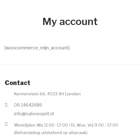
Dr. Baumann
My account
Intake Formulier
Environ
Intake Formulier
[woocommerce_mijn_account]
Image Skincare
Intake Formulier
Contact
Facials
Kermenstein 66, 4033 XH Lienden
Peelings
06 14642686
Acne
info@salonesprit.nl
Permanente make-up
Werktijden: Ma 11:00 -17:00 / Di, Woe, Vrij 9.00 - 17:00
(Behandeling uitsluitend op afspraak)
Intake formulier