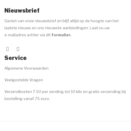
Voor de behandeling
Nieuwsbrief
Nazorg
Geniet van onze nieuwsbrief en blijf altijd op de hoogte van het
laatste nieuws en ons nieuwste aanbiedingen. Laat nu uw
Speciale behandelingen
e-mailadres achter via dit
formulier
.
Wenkbrauwen
Handen & voeten
Service
MERKEN
Algemene Voorwaarden
ANP
Veelgestelde Vragen
Environ
Verzendkosten 7.50 per zending tot 10 kilo en gratis verzending bij
bestelling vanaf 75 euro.
Dr. Baumann
Image Skincare
Jane Iredale