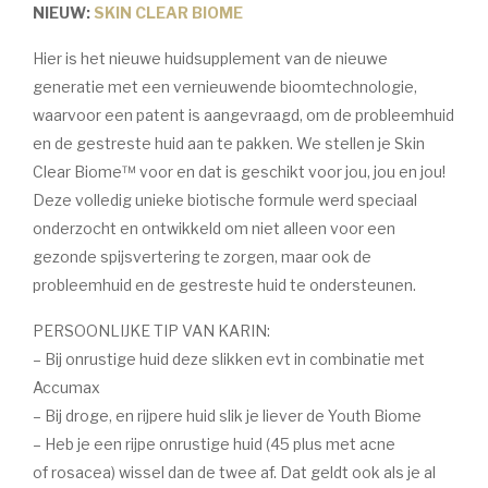
NIEUW:
SKIN CLEAR BIOME
Voor de behandeling
Hier is het nieuwe huidsupplement van de nieuwe
Nazorg
generatie met een vernieuwende bioomtechnologie,
Speciale behandelingen
waarvoor een patent is aangevraagd, om de probleemhuid
en de gestreste huid aan te pakken. We stellen je Skin
Wenkbrauwen
Clear Biome™ voor en dat is geschikt voor jou, jou en jou!
Handen & voeten
Deze volledig unieke biotische formule werd speciaal
onderzocht en ontwikkeld om niet alleen voor een
MERKEN
gezonde spijsvertering te zorgen, maar ook de
ANP
probleemhuid en de gestreste huid te ondersteunen.
Environ
PERSOONLIJKE TIP VAN KARIN:
– Bij onrustige huid deze slikken evt in combinatie met
Dr. Baumann
Accumax
Image Skincare
– Bij droge, en rijpere huid slik je liever de Youth Biome
– Heb je een rijpe onrustige huid (45 plus met acne
Jane Iredale
of
rosacea) wissel dan de twee af. Dat geldt ook als je al