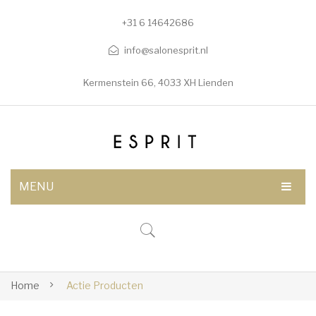
+31 6 14642686
info@salonesprit.nl
Kermenstein 66, 4033 XH Lienden
MENU
AFSPRAAK MAKEN
SHOP
BEHANDELINGEN
Home
Actie Producten
Botox/fillers