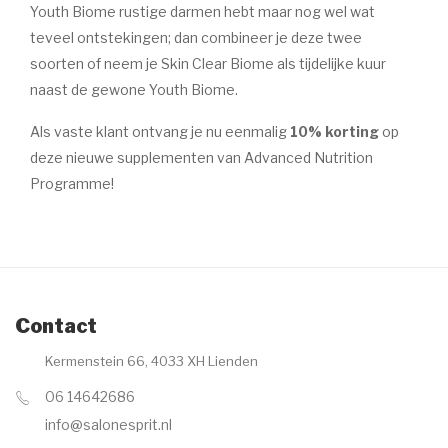
Youth Biome rustige darmen hebt maar nog wel wat
Marc Inbane
teveel ontstekingen; dan combineer je deze twee
HUID AANDOENINGEN
soorten of neem je Skin Clear Biome als tijdelijke kuur
naast de gewone Youth Biome.
Acne
Als vaste klant ontvang je nu eenmalig
Eczeem
10% korting
op
deze nieuwe supplementen van Advanced Nutrition
Donkere pigment vlekken
Programme!
Goedaardige huidtumoren
Oudere huid
Rosacea/Couperose
Contact
Witte pigment vlekken
Kermenstein 66, 4033 XH Lienden
OVER ESPRIT
06 14642686
CONTACT
info@salonesprit.nl