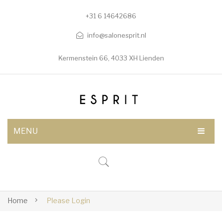
+31 6 14642686
info@salonesprit.nl
Kermenstein 66, 4033 XH Lienden
MENU
AFSPRAAK MAKEN
SHOP
BEHANDELINGEN
Home
Please Login
Botox/fillers