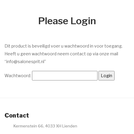
Dr. Baumann
Please Login
Intake Formulier
Environ
Intake Formulier
Dit product is beveiligd voer u wachtwoord in voor toegang.
Heeft u geen wachtwoord neem contact op via onze mail
Image Skincare
“info@salonesprit.nl”
Intake Formulier
Wachtwoord:
Facials
Peelings
Acne
Contact
Permanente make-up
Kermenstein 66, 4033 XH Lienden
Intake formulier