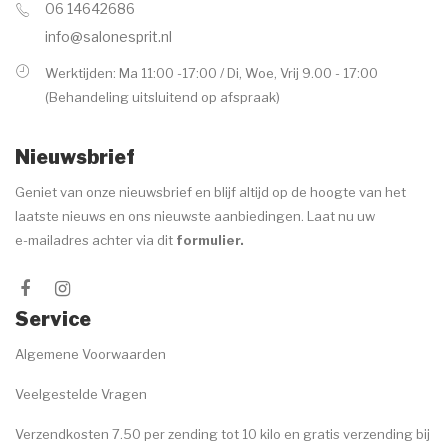
06 14642686
Voor de behandeling
info@salonesprit.nl
Nazorg
Werktijden: Ma 11:00 -17:00 / Di, Woe, Vrij 9.00 - 17:00
(Behandeling uitsluitend op afspraak)
Speciale behandelingen
Wenkbrauwen
Nieuwsbrief
Handen & voeten
Geniet van onze nieuwsbrief en blijf altijd op de hoogte van het
laatste nieuws en ons nieuwste aanbiedingen. Laat nu uw
MERKEN
e-mailadres achter via dit
formulier
.
ANP
Environ
Service
Dr. Baumann
Algemene Voorwaarden
Image Skincare
Veelgestelde Vragen
Jane Iredale
Verzendkosten 7.50 per zending tot 10 kilo en gratis verzending bij