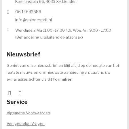
Kermenstein 66, 4033 XH Lienden
Intake formulier
06 14642686
info@salonesprit.nl
Voor de behandeling
Werktijden: Ma 11:00 -17:00 / Di, Woe, Vrij 9.00 - 17:00
Nazorg
(Behandeling uitsluitend op afspraak)
Speciale behandelingen
Nieuwsbrief
Wenkbrauwen
Geniet van onze nieuwsbrief en blijf altijd op de hoogte van het
Handen & voeten
laatste nieuws en ons nieuwste aanbiedingen. Laat nu uw
e-mailadres achter via dit
formulier
.
MERKEN
ANP
Service
Environ
Algemene Voorwaarden
Dr. Baumann
Veelgestelde Vragen