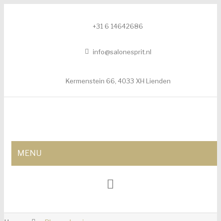
+31 6 14642686
info@salonesprit.nl
Kermenstein 66, 4033 XH Lienden
MENU
AFSPRAAK MAKEN
SHOP
BEHANDELINGEN