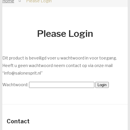
Home
Please Login
Botox/fillers
Dr. Baumann
Please Login
Intake Formulier
Environ
Dit product is beveiligd voer u wachtwoord in voor toegang.
Intake Formulier
Heeft u geen wachtwoord neem contact op via onze mail
Image Skincare
“info@salonesprit.nl”
Intake Formulier
Wachtwoord:
Facials
Peelings
Acne
Contact
Permanente make-up