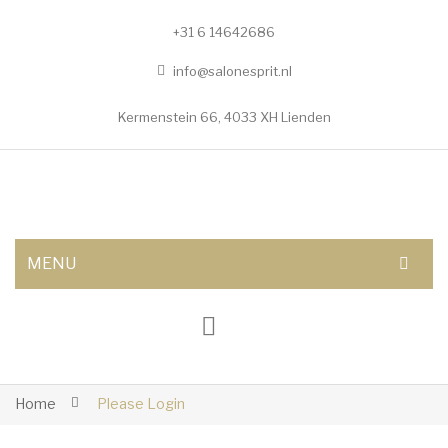
+31 6 14642686
info@salonesprit.nl
Kermenstein 66, 4033 XH Lienden
MENU
AFSPRAAK MAKEN
SHOP
BEHANDELINGEN
Home
Please Login
Botox/fillers