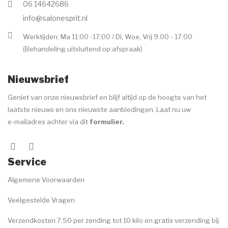
06 14642686
Voor de behandeling
info@salonesprit.nl
Nazorg
Werktijden: Ma 11:00 -17:00 / Di, Woe, Vrij 9.00 - 17:00
(Behandeling uitsluitend op afspraak)
Speciale behandelingen
Wenkbrauwen
Nieuwsbrief
Handen & voeten
Geniet van onze nieuwsbrief en blijf altijd op de hoogte van het
laatste nieuws en ons nieuwste aanbiedingen. Laat nu uw
MERKEN
e-mailadres achter via dit
formulier
.
ANP
Environ
Service
Dr. Baumann
Algemene Voorwaarden
Image Skincare
Veelgestelde Vragen
Jane Iredale
Verzendkosten 7.50 per zending tot 10 kilo en gratis verzending bij