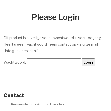
Dr. Baumann
Please Login
Intake Formulier
Environ
Intake Formulier
Dit product is beveiligd voer u wachtwoord in voor toegang.
Heeft u geen wachtwoord neem contact op via onze mail
Image Skincare
“info@salonesprit.nl”
Intake Formulier
Wachtwoord:
Facials
Peelings
Acne
Contact
Permanente make-up
Kermenstein 66, 4033 XH Lienden
Intake formulier