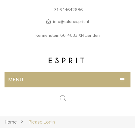
+31 6 14642686
info@salonesprit.nl
Kermenstein 66, 4033 XH Lienden
MENU
AFSPRAAK MAKEN
SHOP
BEHANDELINGEN
Home
Please Login
Botox/fillers