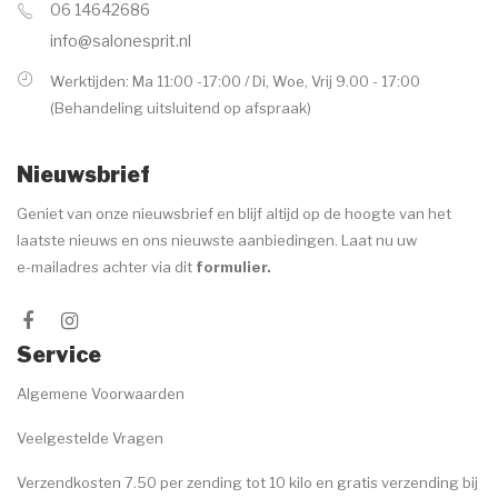
06 14642686
Voor de behandeling
info@salonesprit.nl
Nazorg
Werktijden: Ma 11:00 -17:00 / Di, Woe, Vrij 9.00 - 17:00
(Behandeling uitsluitend op afspraak)
Speciale behandelingen
Wenkbrauwen
Nieuwsbrief
Handen & voeten
Geniet van onze nieuwsbrief en blijf altijd op de hoogte van het
laatste nieuws en ons nieuwste aanbiedingen. Laat nu uw
MERKEN
e-mailadres achter via dit
formulier
.
ANP
Environ
Service
Dr. Baumann
Algemene Voorwaarden
Image Skincare
Veelgestelde Vragen
Jane Iredale
Verzendkosten 7.50 per zending tot 10 kilo en gratis verzending bij