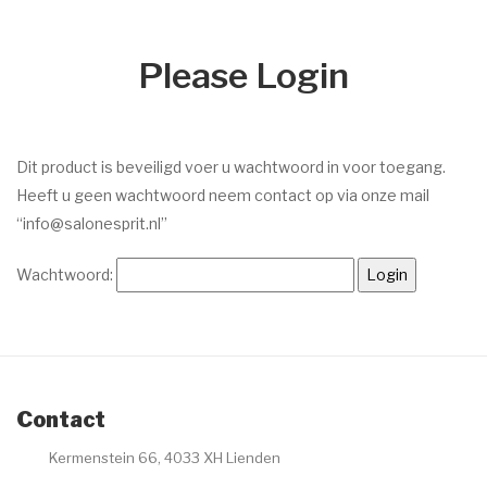
Dr. Baumann
Please Login
Intake Formulier
Environ
Intake Formulier
Dit product is beveiligd voer u wachtwoord in voor toegang.
Heeft u geen wachtwoord neem contact op via onze mail
Image Skincare
“info@salonesprit.nl”
Intake Formulier
Wachtwoord:
Facials
Peelings
Acne
Contact
Permanente make-up
Kermenstein 66, 4033 XH Lienden
Intake formulier