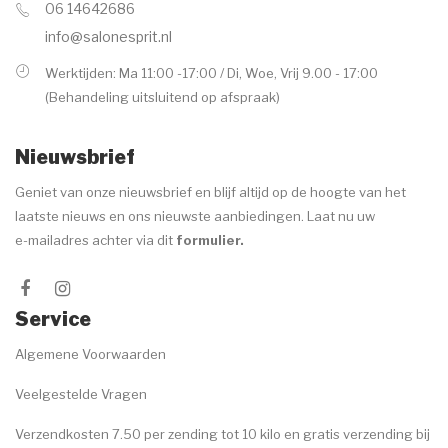
06 14642686
Voor de behandeling
info@salonesprit.nl
Nazorg
Werktijden: Ma 11:00 -17:00 / Di, Woe, Vrij 9.00 - 17:00
(Behandeling uitsluitend op afspraak)
Speciale behandelingen
Wenkbrauwen
Nieuwsbrief
Handen & voeten
Geniet van onze nieuwsbrief en blijf altijd op de hoogte van het
laatste nieuws en ons nieuwste aanbiedingen. Laat nu uw
MERKEN
e-mailadres achter via dit
formulier
.
ANP
Environ
Service
Dr. Baumann
Algemene Voorwaarden
Image Skincare
Veelgestelde Vragen
Jane Iredale
Verzendkosten 7.50 per zending tot 10 kilo en gratis verzending bij