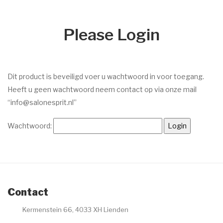
Dr. Baumann
Please Login
Intake Formulier
Environ
Intake Formulier
Dit product is beveiligd voer u wachtwoord in voor toegang.
Heeft u geen wachtwoord neem contact op via onze mail
Image Skincare
“info@salonesprit.nl”
Intake Formulier
Wachtwoord:
Facials
Peelings
Acne
Contact
Permanente make-up
Kermenstein 66, 4033 XH Lienden
Intake formulier