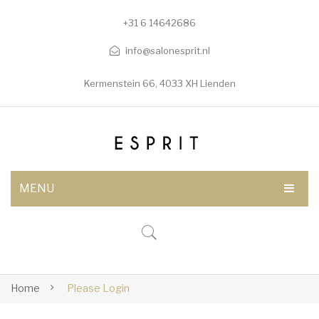
+31 6 14642686
info@salonesprit.nl
Kermenstein 66, 4033 XH Lienden
MENU
AFSPRAAK MAKEN
SHOP
BEHANDELINGEN
Home
Please Login
Botox/fillers