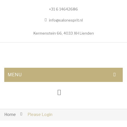
+31 6 14642686
info@salonesprit.nl
Kermenstein 66, 4033 XH Lienden
MENU
AFSPRAAK MAKEN
SHOP
BEHANDELINGEN
Home
Please Login
Botox/fillers