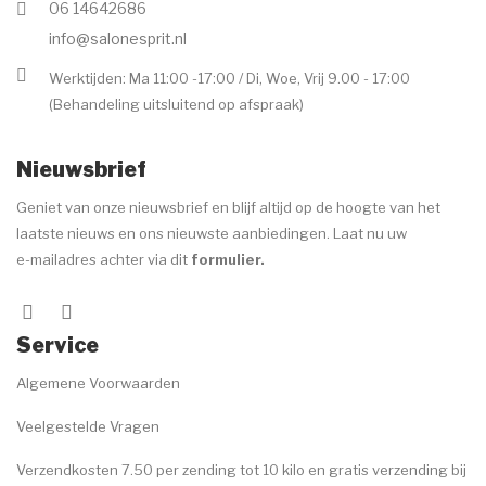
06 14642686
Voor de behandeling
info@salonesprit.nl
Nazorg
Werktijden: Ma 11:00 -17:00 / Di, Woe, Vrij 9.00 - 17:00
(Behandeling uitsluitend op afspraak)
Speciale behandelingen
Wenkbrauwen
Nieuwsbrief
Handen & voeten
Geniet van onze nieuwsbrief en blijf altijd op de hoogte van het
laatste nieuws en ons nieuwste aanbiedingen. Laat nu uw
MERKEN
e-mailadres achter via dit
formulier
.
ANP
Environ
Service
Dr. Baumann
Algemene Voorwaarden
Image Skincare
Veelgestelde Vragen
Jane Iredale
Verzendkosten 7.50 per zending tot 10 kilo en gratis verzending bij