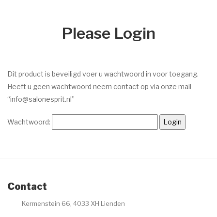
Dr. Baumann
Please Login
Intake Formulier
Environ
Intake Formulier
Dit product is beveiligd voer u wachtwoord in voor toegang.
Heeft u geen wachtwoord neem contact op via onze mail
Image Skincare
“info@salonesprit.nl”
Intake Formulier
Wachtwoord:
Facials
Peelings
Acne
Contact
Permanente make-up
Kermenstein 66, 4033 XH Lienden
Intake formulier