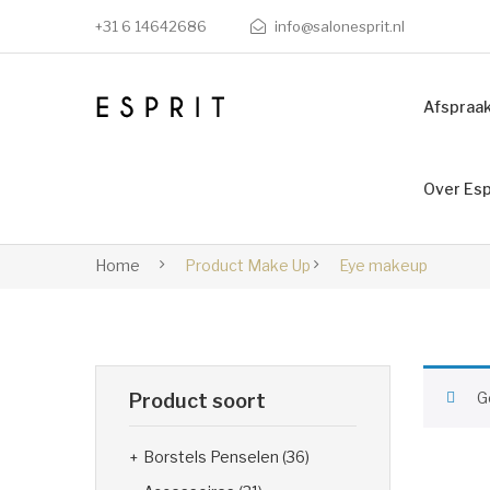
+31 6 14642686
info@salonesprit.nl
Afspraa
Over Esp
Home
Product Make Up
Eye makeup
G
Product soort
Borstels Penselen
(36)