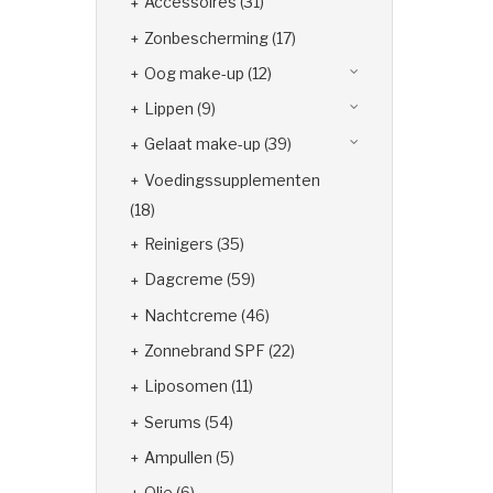
Accessoires
(31)
Zonbescherming
(17)
Oog make-up
(12)
Lippen
(9)
Gelaat make-up
(39)
Voedingssupplementen
(18)
Reinigers
(35)
Dagcreme
(59)
Nachtcreme
(46)
Zonnebrand SPF
(22)
Liposomen
(11)
Serums
(54)
Ampullen
(5)
Olie
(6)