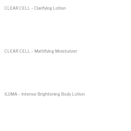
Voor de behandeling
CLEAR CELL – Clarifying Lotion
€
41.00
Nazorg
Speciale behandelingen
Wenkbrauwen
CLEAR CELL – Mattifying Moisturizer
Handen & voeten
€
62.00
MERKEN
ANP
Environ
ILUMA – Intense Brightening Body Lotion
Dr. Baumann
€
77.00
Image Skincare
Jane Iredale