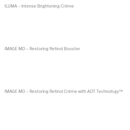
Marc Inbane
ILUMA – Intense Brightening Crème
€
102.50
HUID AANDOENINGEN
Acne
Eczeem
IMAGE MD – Restoring Retinol Booster
Donkere pigment vlekken
€
98.00
Goedaardige huidtumoren
Oudere huid
Rosacea/Couperose
IMAGE MD – Restoring Retinol Crème with ADT Technology™
Witte pigment vlekken
€
105.00
OVER ESPRIT
CONTACT