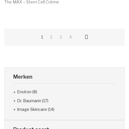
The MAX – Stem Cell Crème
€
155.00
1
2
3
4
Merken
Environ
(8)
Dr. Baumann
(17)
Image Skincare
(14)