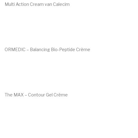
Multi Action Cream van Calecim
€
96.00
ORMEDIC – Balancing Bio-Peptide Crème
€
92.00
The MAX – Contour Gel Crème
€
149.00