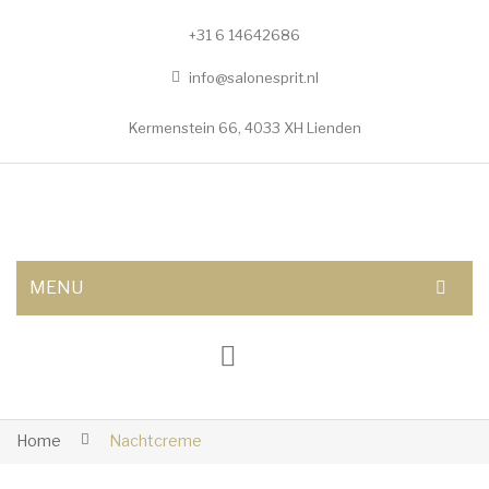
+31 6 14642686
info@salonesprit.nl
Kermenstein 66, 4033 XH Lienden
MENU
AFSPRAAK MAKEN
SHOP
BEHANDELINGEN
Home
Nachtcreme
Botox/fillers