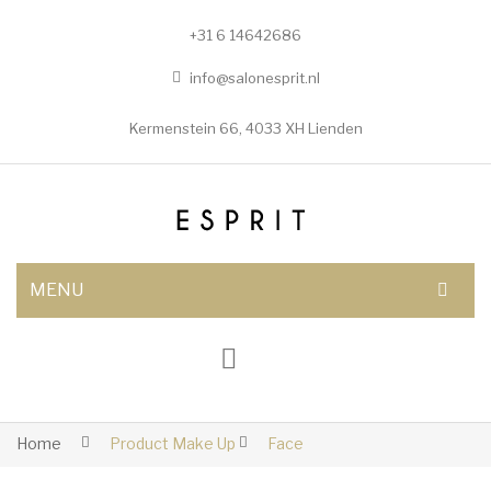
+31 6 14642686
info@salonesprit.nl
Kermenstein 66, 4033 XH Lienden
MENU
AFSPRAAK MAKEN
SHOP
BEHANDELINGEN
Home
Product Make Up
Face
Botox/fillers