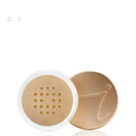
Dr. Baumann
Intake Formulier
Environ
Intake Formulier
Image Skincare
Intake Formulier
Facials
Peelings
Acne
Permanente make-up
Intake formulier