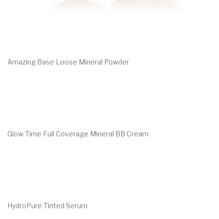
Voor de behandeling
Nazorg
Speciale behandelingen
Amazing Base Loose Mineral Powder
Wenkbrauwen
€
49.00
Handen & voeten
MERKEN
ANP
Glow Time Full Coverage Mineral BB Cream
Environ
€
50.00
–
€
54.00
Dr. Baumann
Image Skincare
Jane Iredale
HydroPure Tinted Serum