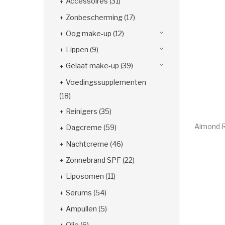
Accessoires
(31)
Zonbescherming
(17)
Oog make-up
(12)
Lippen
(9)
Gelaat make-up
(39)
Voedingssupplementen
(18)
Reinigers
(35)
Almond R
Dagcreme
(59)
€
30.00
Nachtcreme
(46)
Zonnebrand SPF
(22)
Liposomen
(11)
Serums
(54)
Ampullen
(5)
Olie
(6)