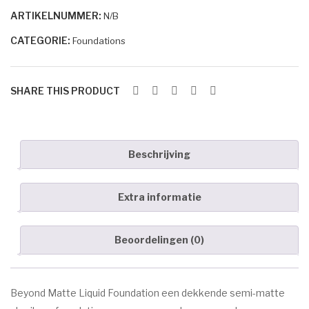
Marc Inbane
ARTIKELNUMMER:
N/B
aantal
HUID AANDOENINGEN
CATEGORIE:
Foundations
Acne
Eczeem
SHARE THIS PRODUCT
Donkere pigment vlekken
Goedaardige huidtumoren
Beschrijving
Oudere huid
Extra informatie
Rosacea/Couperose
Witte pigment vlekken
Beoordelingen (0)
OVER ESPRIT
CONTACT
Beyond Matte Liquid Foundation een dekkende semi-matte