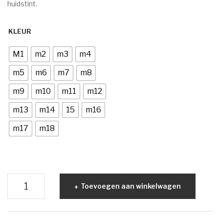
huidstint.
Voor de behandeling
Nazorg
KLEUR
Speciale behandelingen
M1
m2
m3
m4
Wenkbrauwen
m5
m6
m7
m8
Handen & voeten
m9
m10
m11
m12
MERKEN
m13
m14
15
m16
ANP
m17
m18
Environ
Dr. Baumann
Beyond
Image Skincare
Toevoegen aan winkelwagen
Matte
Jane Iredale
Liquid
Foundation