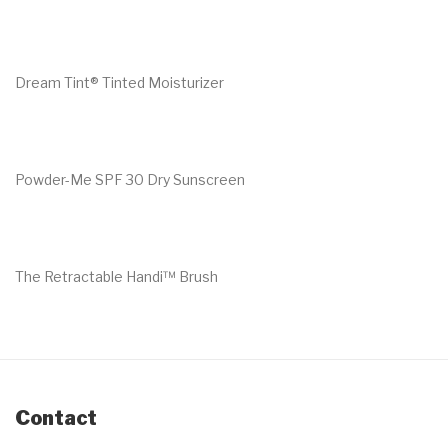
€
60.00
Dream Tint® Tinted Moisturizer
€
43.00
Powder-Me SPF 30 Dry Sunscreen
€
60.00
The Retractable Handi™ Brush
€
44.00
Contact