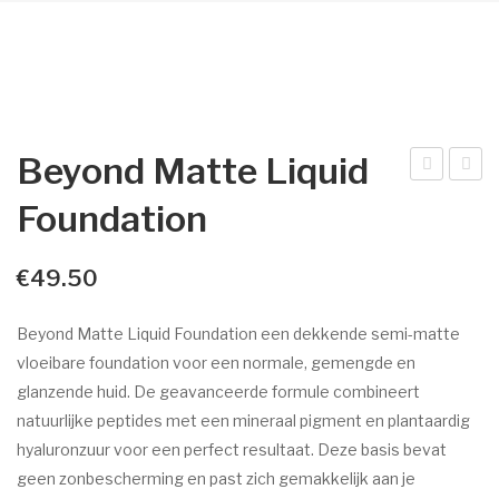
Dr. Baumann
Intake Formulier
Environ
Beyond Matte Liquid
Intake Formulier
ipDr
au
Foundation
Image Skincare
ink®
ma
Intake Formulier
Lip
n
€
49.50
Bal
tem
Facials
m
plat
Beyond Matte Liquid Foundation een dekkende semi-matte
Peelings
e
vloeibare foundation voor een normale, gemengde en
Acne
glanzende huid. De geavanceerde formule combineert
natuurlijke peptides met een mineraal pigment en plantaardig
Permanente make-up
hyaluronzuur voor een perfect resultaat. Deze basis bevat
Intake formulier
geen zonbescherming en past zich gemakkelijk aan je