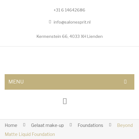
+31 6 14642686
info@salonesprit.nl
Kermenstein 66, 4033 XH Lienden
MENU
AFSPRAAK MAKEN
SHOP
BEHANDELINGEN
Home
Gelaat make-up
Foundations
Beyond
Matte Liquid Foundation
Botox/fillers