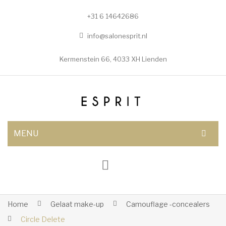
+31 6 14642686
info@salonesprit.nl
Kermenstein 66, 4033 XH Lienden
MENU
AFSPRAAK MAKEN
SHOP
BEHANDELINGEN
Home
Gelaat make-up
Camouflage -concealers
Circle Delete
Botox/fillers