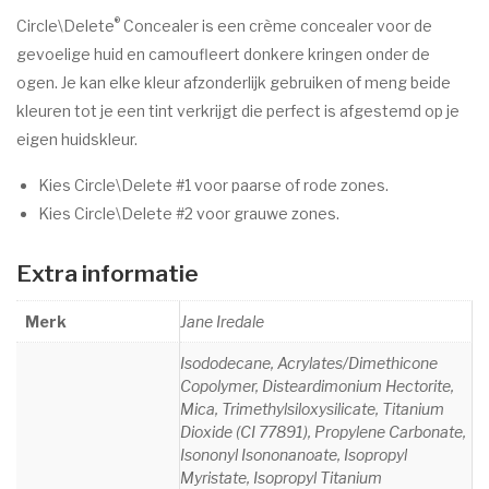
Marc Inbane
®
Circle\Delete
Concealer
is een crème concealer voor de
gevoelige huid en camoufleert donkere kringen onder de
HUID AANDOENINGEN
ogen. Je kan elke kleur afzonderlijk gebruiken of meng beide
Acne
kleuren tot je een tint verkrijgt die perfect is afgestemd op je
eigen huidskleur.
Eczeem
Kies Circle\Delete #1 voor paarse of rode zones.
Donkere pigment vlekken
Kies Circle\Delete #2 voor grauwe zones.
Goedaardige huidtumoren
Extra informatie
Oudere huid
Rosacea/Couperose
Merk
Jane Iredale
Witte pigment vlekken
Isododecane, Acrylates/Dimethicone
Copolymer, Disteardimonium Hectorite,
OVER ESPRIT
Mica, Trimethylsiloxysilicate, Titanium
Dioxide (CI 77891), Propylene Carbonate,
CONTACT
Isononyl Isononanoate, Isopropyl
Myristate, Isopropyl Titanium