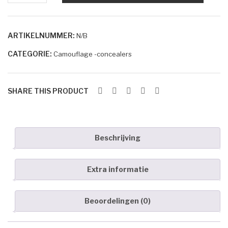
aantal
Voor de behandeling
Nazorg
ARTIKELNUMMER:
N/B
Speciale behandelingen
CATEGORIE:
Camouflage -concealers
Wenkbrauwen
SHARE THIS PRODUCT
Handen & voeten
MERKEN
ANP
Beschrijving
Environ
Extra informatie
Dr. Baumann
Image Skincare
Beoordelingen (0)
Jane Iredale