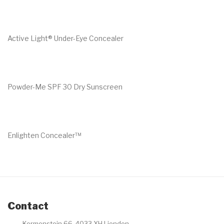
€
45.00
Active Light® Under-Eye Concealer
€
29.00
Powder-Me SPF 30 Dry Sunscreen
€
60.00
Enlighten Concealer™
€
29.00
Contact
Kermenstein 66, 4033 XH Lienden