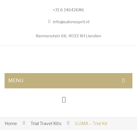
+31 6 14642686
info@salonesprit.nl
Kermenstein 66, 4033 XH Lienden
MENU
AFSPRAAK MAKEN
SHOP
BEHANDELINGEN
Home
Trial Travel Kits
ILUMA – Trial Kit
Botox/fillers