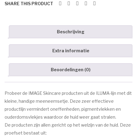
Eye
anc
Marc Inbane
SHARE THIS PRODUCT
Crè
em
HUID AANDOENINGEN
me
ent
ser
Acne
Beschrijving
um
Eczeem
Extra informatie
Donkere pigment vlekken
Goedaardige huidtumoren
Beoordelingen (0)
Oudere huid
Rosacea/Couperose
Probeer de IMAGE Skincare producten uit de ILUMA-lijn met dit
kleine, handige meeneemsetje. Deze zeer effectieve
Witte pigment vlekken
productlijn vermindert oneffenheden, pigmentvlekken en
OVER ESPRIT
ouderdomsvlekjes waardoor de huid weer gaat stralen.
De producten zijn allen gericht op het welzijn van de huid. Deze
CONTACT
proefset bestaat uit: