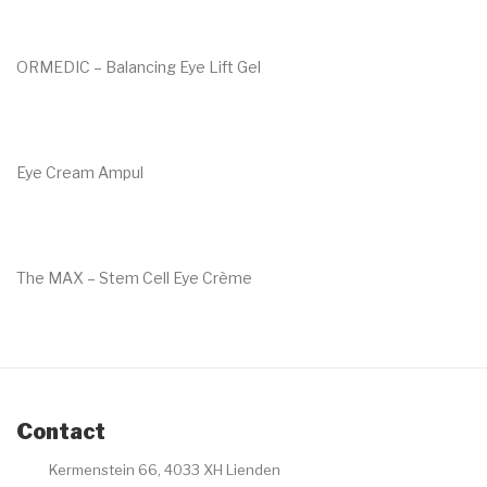
ORMEDIC – Balancing Eye Lift Gel
€
62.00
Eye Cream Ampul
€
14.10
The MAX – Stem Cell Eye Crème
€
76.00
Contact
Kermenstein 66, 4033 XH Lienden