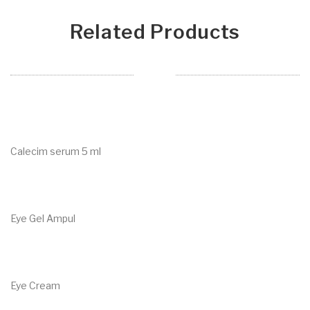
Related Products
Calecim serum 5 ml
€
83.00
Eye Gel Ampul
€
14.10
Eye Cream
€
14.80