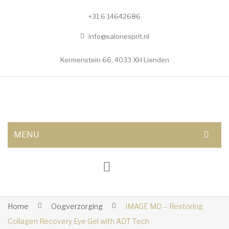
+31 6 14642686
info@salonesprit.nl
Kermenstein 66, 4033 XH Lienden
MENU
AFSPRAAK MAKEN
SHOP
BEHANDELINGEN
Home
Oogverzorging
IMAGE MD – Restoring
Collagen Recovery Eye Gel with ADT Tech
Botox/fillers