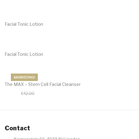
€
19.95
Facial Tonic Lotion
€
19.95
Facial Tonic Lotion
€
19.95
AANBIEDING!
The MAX – Stem Cell Facial Cleanser
€
37.80
€
42.00
Contact
Kermenstein 66, 4033 XH Lienden