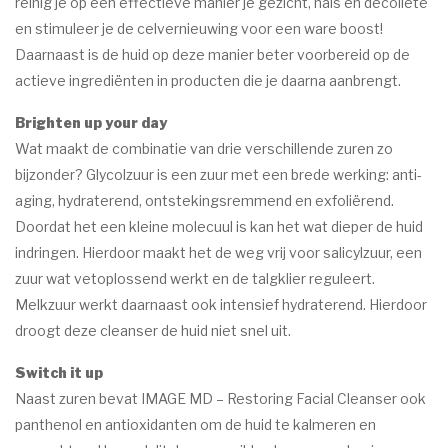
reinig je op een effectieve manier je gezicht, hals en decolleté
en stimuleer je de celvernieuwing voor een ware boost!
Daarnaast is de huid op deze manier beter voorbereid op de
actieve ingrediënten in producten die je daarna aanbrengt.
Brighten up your day
Wat maakt de combinatie van drie verschillende zuren zo
bijzonder? Glycolzuur is een zuur met een brede werking: anti-
aging, hydraterend, ontstekingsremmend en exfoliërend.
Doordat het een kleine molecuul is kan het wat dieper de huid
indringen. Hierdoor maakt het de weg vrij voor salicylzuur, een
zuur wat vetoplossend werkt en de talgklier reguleert.
Melkzuur werkt daarnaast ook intensief hydraterend. Hierdoor
droogt deze cleanser de huid niet snel uit.
Switch it up
Naast zuren bevat IMAGE MD – Restoring Facial Cleanser ook
panthenol en antioxidanten om de huid te kalmeren en