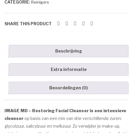
nol
t
CATEGORIE:
Reinigers
Facial
Marc Inbane
Bo
Tre
Cleanser
HUID AANDOENINGEN
ost
atm
aantal
SHARE THIS PRODUCT
er
ent
Acne
Ma
Eczeem
squ
Donkere pigment vlekken
e
Beschrijving
Goedaardige huidtumoren
Extra informatie
Oudere huid
Rosacea/Couperose
Beoordelingen (0)
Witte pigment vlekken
OVER ESPRIT
IMAGE MD – Restoring Facial Cleanser is een intensieve
cleanser
op basis van een mix van drie verschillende zuren:
CONTACT
glycolzuur, salicylzuur en melkzuur. Zo verwijder je make-up,