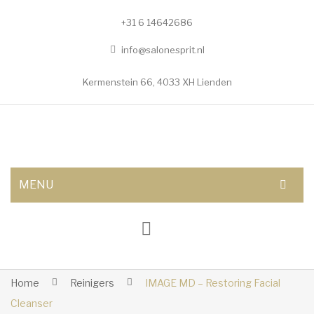
+31 6 14642686
info@salonesprit.nl
Kermenstein 66, 4033 XH Lienden
MENU
AFSPRAAK MAKEN
SHOP
BEHANDELINGEN
Home
Reinigers
IMAGE MD – Restoring Facial
Cleanser
Botox/fillers