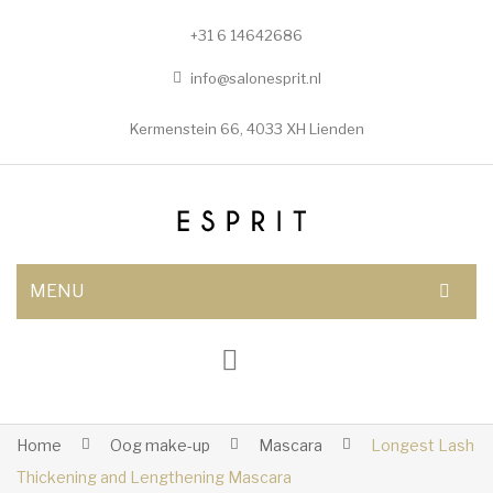
+31 6 14642686
info@salonesprit.nl
Kermenstein 66, 4033 XH Lienden
MENU
AFSPRAAK MAKEN
SHOP
BEHANDELINGEN
Home
Oog make-up
Mascara
Longest Lash
Thickening and Lengthening Mascara
Botox/fillers