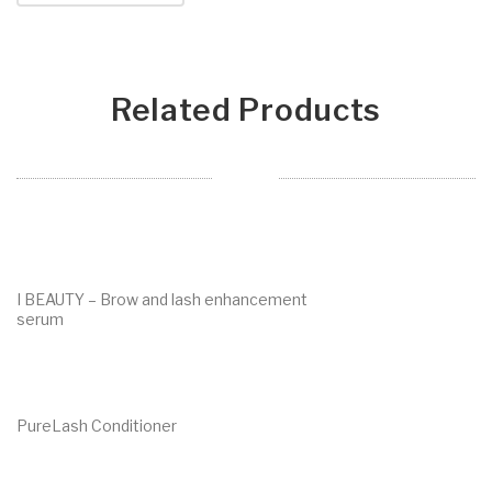
Related Products
I BEAUTY – Brow and lash enhancement
serum
€
58.00
PureLash Conditioner
€
25.00