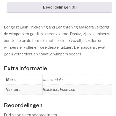
Marc Inbane
Beoordelingen (0)
HUID AANDOENINGEN
Acne
Longest Lash Thickening and Lenghtening Mascara verzorgt
de wimpers en geeft ze meer volume. Dankzij zijn volumineus
Eczeem
borsteltje en de formule met cellulose vezeltjes zullen de
Donkere pigment vlekken
wimpers er voller en weelderiger uitzien. De mascara bevat
geen verharders en houdt je wimpers soepel.
Goedaardige huidtumoren
Oudere huid
Extra informatie
Rosacea/Couperose
Merk
Jane Iredale
Witte pigment vlekken
Variant
Black Ice, Espresso
OVER ESPRIT
Beoordelingen
CONTACT
Er zijn nog geen beoordelingen.