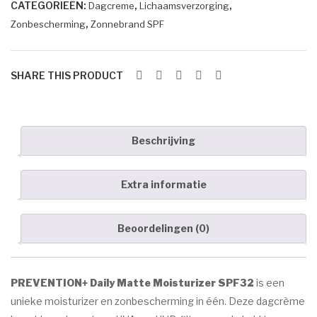
ed
CATEGORIEËN:
,
,
Dagcreme
Lichaamsverzorging
aantal
Marc Inbane
Moi
,
Zonbescherming
Zonnebrand SPF
HUID AANDOENINGEN
stur
izer
Acne
SHARE THIS PRODUCT
Eczeem
Donkere pigment vlekken
Beschrijving
Goedaardige huidtumoren
Oudere huid
Extra informatie
Rosacea/Couperose
Beoordelingen (0)
Witte pigment vlekken
OVER ESPRIT
PREVENTION+ Daily Matte Moisturizer SPF32
is een
CONTACT
unieke moisturizer en zonbescherming in één. Deze dagcrème