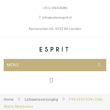
+31 6 14642686
info@salonesprit.nl
Kermenstein 66, 4033 XH Lienden
MENU
AFSPRAAK MAKEN
SHOP
BEHANDELINGEN
Home
Lichaamsverzorging
PREVENTION+ Daily
Matte Moisturizer
Botox/fillers