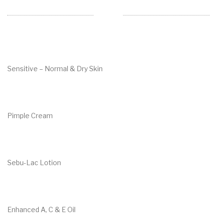
Sensitive – Normal & Dry Skin
€
43.80
Pimple Cream
€
14.70
Sebu-Lac Lotion
€
31.00
Enhanced A, C & E Oil