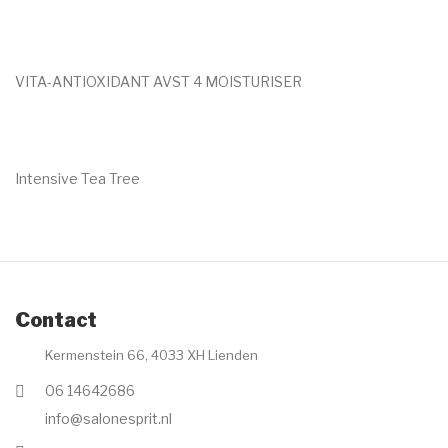
€
59.00
VITA-ANTIOXIDANT AVST 4 MOISTURISER
€
59.00
Intensive Tea Tree
€
22.00
Contact
Kermenstein 66, 4033 XH Lienden
06 14642686
info@salonesprit.nl