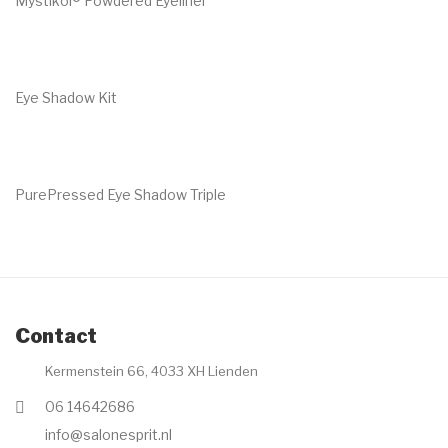
Mystikol® Powdered Eyeliner
€
29.00
Eye Shadow Kit
€
60.00
PurePressed Eye Shadow Triple
€
32.50
Contact
Kermenstein 66, 4033 XH Lienden
06 14642686
info@salonesprit.nl