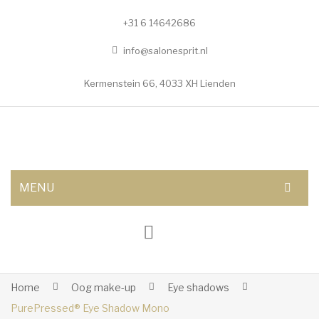
+31 6 14642686
info@salonesprit.nl
Kermenstein 66, 4033 XH Lienden
MENU
AFSPRAAK MAKEN
SHOP
BEHANDELINGEN
Home
Oog make-up
Eye shadows
PurePressed® Eye Shadow Mono
Botox/fillers