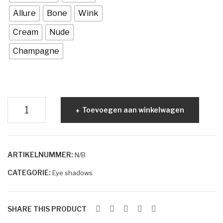
Duo
Tripl
Marc Inbane
Allure
Bone
Wink
e
HUID AANDOENINGEN
Cream
Nude
Acne
Champagne
Eczeem
Donkere pigment vlekken
PurePressed®
Goedaardige huidtumoren
Toevoegen aan winkelwagen
Eye
Oudere huid
Shadow
Mono
Rosacea/Couperose
ARTIKELNUMMER:
N/B
aantal
Witte pigment vlekken
CATEGORIE:
Eye shadows
OVER ESPRIT
CONTACT
SHARE THIS PRODUCT