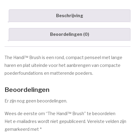
Voor de behandeling
Beschrijving
Nazorg
Speciale behandelingen
Beoordelingen (0)
Wenkbrauwen
Handen & voeten
The Handi
™
Brush
is een rond, compact penseel met lange
haren en plat uiteinde voor het aanbrengen van compacte
MERKEN
poederfoundations en matterende poeders.
ANP
Beoordelingen
Environ
Er zijn nog geen beoordelingen.
Dr. Baumann
Wees de eerste om “The Handi™ Brush” te beoordelen
Image Skincare
Het e-mailadres wordt niet gepubliceerd.
Vereiste velden zijn
Jane Iredale
gemarkeerd met
*