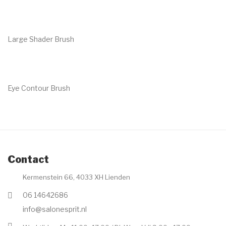
€
19.00
Large Shader Brush
€
31.00
Eye Contour Brush
€
15.00
Contact
Kermenstein 66, 4033 XH Lienden
06 14642686
info@salonesprit.nl