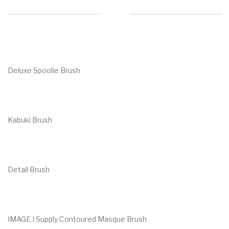
Deluxe Spoolie Brush
€
8.00
Kabuki Brush
€
37.00
Detail Brush
€
11.00
IMAGE I Supply Contoured Masque Brush