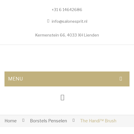
+31 6 14642686
info@salonesprit.nl
Kermenstein 66, 4033 XH Lienden
MENU
AFSPRAAK MAKEN
SHOP
BEHANDELINGEN
Home
Borstels Penselen
The Handi™ Brush
Botox/fillers