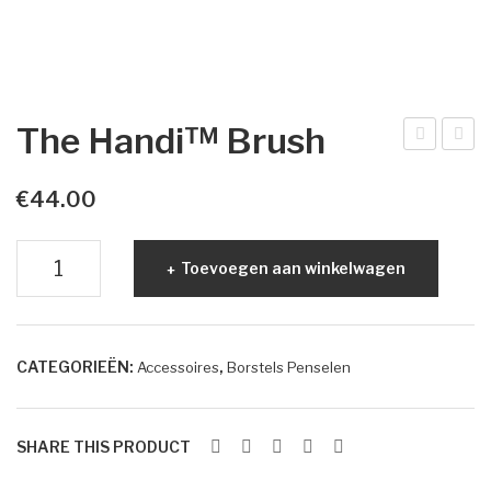
Dr. Baumann
Intake Formulier
Environ
The Handi™ Brush
Intake Formulier
arg
culp
e
ting
€
44.00
Image Skincare
Sha
Bru
Intake Formulier
The
der
sh
Toevoegen aan winkelwagen
Handi™
Bru
Facials
Brush
sh
Peelings
aantal
CATEGORIEËN:
,
Accessoires
Borstels Penselen
Acne
Permanente make-up
SHARE THIS PRODUCT
Intake formulier