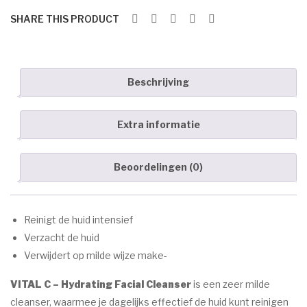
Ser
aantal
Voor de behandeling
SHARE THIS PRODUCT
um
Nazorg
Speciale behandelingen
Beschrijving
Wenkbrauwen
Handen & voeten
Extra informatie
MERKEN
Beoordelingen (0)
ANP
Environ
Reinigt de huid intensief
Dr. Baumann
Verzacht de huid
Verwijdert op milde wijze make-
Image Skincare
VITAL C – Hydrating Facial Cleanser
is een zeer milde
Jane Iredale
cleanser, waarmee je dagelijks effectief de huid kunt reinigen