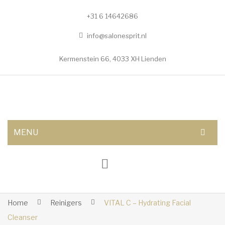
+31 6 14642686
info@salonesprit.nl
Kermenstein 66, 4033 XH Lienden
MENU
AFSPRAAK MAKEN
SHOP
BEHANDELINGEN
Home
Reinigers
VITAL C – Hydrating Facial
Cleanser
Botox/fillers