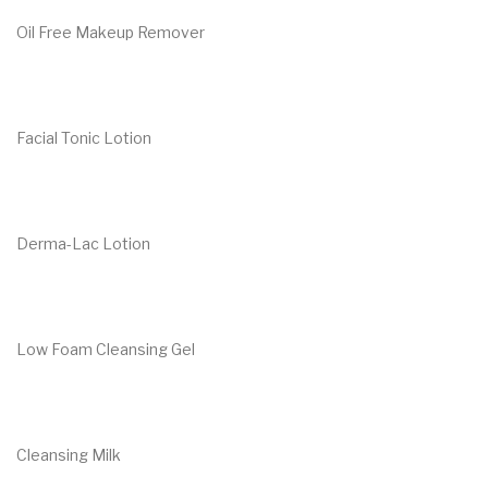
Oil Free Makeup Remover
€
27.00
Facial Tonic Lotion
€
19.95
Derma-Lac Lotion
€
52.00
Low Foam Cleansing Gel
€
48.00
Cleansing Milk
€
19.95