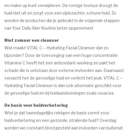
Marc Inbane
en make-up kunt verwijderen. De romige textuur droogt de
huid niet uit en zorgt voor een zijdezachte, schone huid. Zo
HUID AANDOENINGEN
worden de producten die je gebruikt in de volgende stappen
Acne
van Your Daily Skin Routine beter opgenomen!
Eczeem
Niet zomaar een cleanser
Wat maakt VITAL C – Hydrating Facial Cleanser dan zo
Donkere pigment vlekken
bijzonder? Door de toevoeging van een hoge concentratie
Goedaardige huidtumoren
Vitamine C heeft het een antioxidant-werking en pakt het
schade die is ontstaan door externe invloeden aan. Daarnaast
Oudere huid
verzacht het de gevoelige huid en verlicht het jeuk. VITAL C –
Rosacea/Couperose
Hydrating Facial Cleanser is dan ook uitermate geschikt voor
de gevoelige huid en bij huidaandoeningen zoals rosacea.
Witte pigment vlekken
De basis voor huidverbetering
OVER ESPRIT
Wist je dat tweedagelijks reinigen de basis vormt voor
CONTACT
huidverbetering en een gezonde, stralende huid? Overdag
worden we constant blootgesteld aan invloeden van buitenaf,