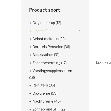
Product soort
Oog make-up
(12)
Lippen
(9)
Gelaat make-up
(39)
Borstels Penselen
(36)
Accessoires
(31)
Lip Fixat
Zonbescherming
(17)
€
31.00
Voedingssupplementen
(18)
Reinigers
(35)
Dagcreme
(59)
Nachtcreme
(46)
Zonnebrand SPF
(22)