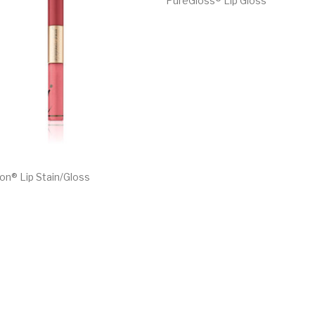
PureGloss® Lip Gloss
€
28.00
ion® Lip Stain/Gloss