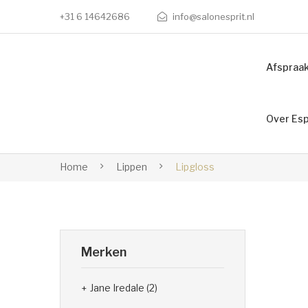
+31 6 14642686
info@salonesprit.nl
Afspraa
Over Esp
Home
Lippen
Lipgloss
Merken
Jane Iredale
(2)