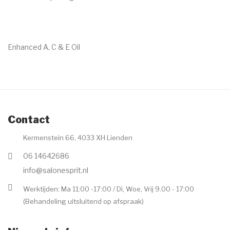
€
42.35
Enhanced A, C & E Oil
€
59.00
Contact
Kermenstein 66, 4033 XH Lienden
06 14642686
info@salonesprit.nl
Werktijden: Ma 11:00 -17:00 / Di, Woe, Vrij 9.00 - 17:00
(Behandeling uitsluitend op afspraak)