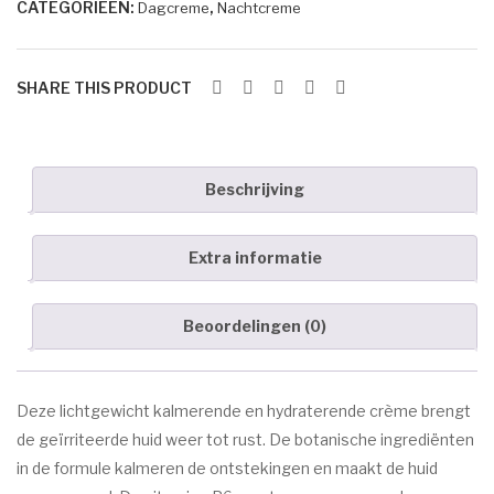
Ser
Ma
CATEGORIEËN:
,
Dagcreme
Nachtcreme
Moisturizer
Marc Inbane
um
squ
aantal
HUID AANDOENINGEN
e
SHARE THIS PRODUCT
Acne
Eczeem
Donkere pigment vlekken
Beschrijving
Goedaardige huidtumoren
Extra informatie
Oudere huid
Rosacea/Couperose
Beoordelingen (0)
Witte pigment vlekken
OVER ESPRIT
Deze lichtgewicht kalmerende en hydraterende crème brengt
de geïrriteerde huid weer tot rust. De botanische ingrediënten
CONTACT
in de formule kalmeren de ontstekingen en maakt de huid