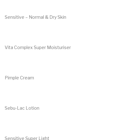
Sensitive – Normal & Dry Skin
€
43.80
Vita Complex Super Moisturiser
€
48.00
Pimple Cream
€
14.70
Sebu-Lac Lotion
€
31.00
Sensitive Super Light