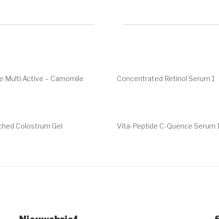
 Multi Active – Camomile
Concentrated Retinol Serum 1
€
65.00
iched Colostrum Gel
Vita-Peptide C-Quence Serum 
€
115.00