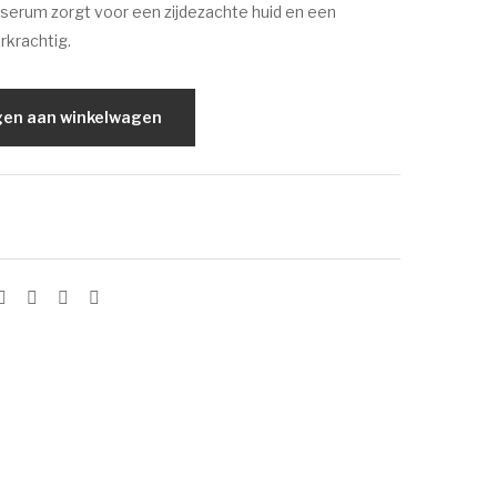
 serum zorgt voor een zijdezachte huid en een
Sm
ON
rkrachtig.
oot
+
hin
Cle
g
ar
en aan winkelwagen
Clo
Sol
ud
ar
Crè
Gel
me
SP
F
30