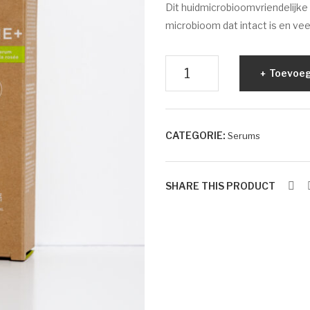
Dit huidmicrobioomvriendelijke
microbioom dat intact is en vee
BIOME+
Toevoeg
Dew
Bright
Serum
CATEGORIE:
Serums
aantal
SHARE THIS PRODUCT