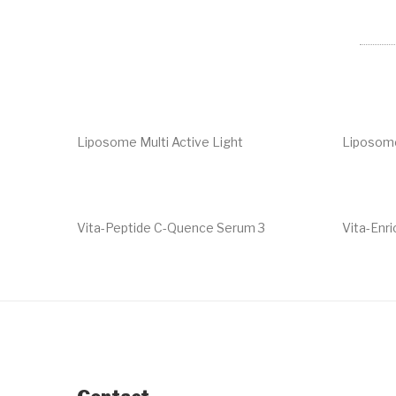
Liposome Multi Active Light
Liposome
€
62.50
€
64.85
Vita-Peptide C-Quence Serum 3
Vita-Enr
€
117.00
€
61.00