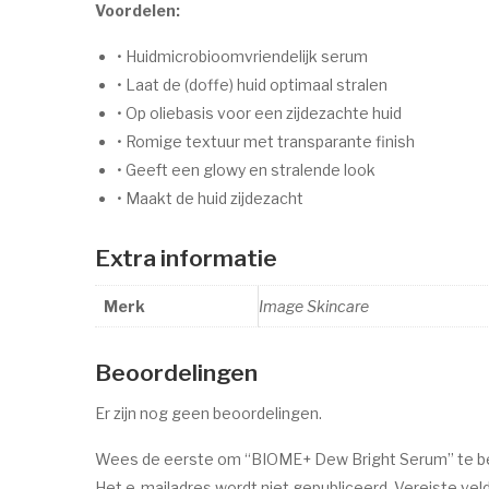
Voordelen:
• Huidmicrobioomvriendelijk serum
• Laat de (doffe) huid optimaal stralen
• Op oliebasis voor een zijdezachte huid
• Romige textuur met transparante finish
• Geeft een glowy en stralende look
• Maakt de huid zijdezacht
Extra informatie
Merk
Image Skincare
Beoordelingen
Er zijn nog geen beoordelingen.
Wees de eerste om “BIOME+ Dew Bright Serum” te b
Het e-mailadres wordt niet gepubliceerd.
Vereiste vel