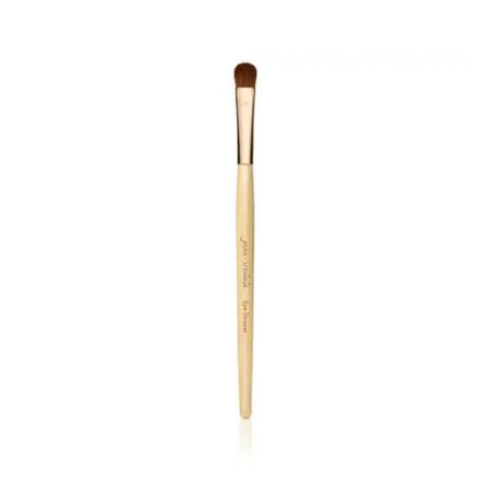
Dr. Baumann
Intake Formulier
Environ
Intake Formulier
Image Skincare
Intake Formulier
Facials
Peelings
Acne
Permanente make-up
Intake formulier