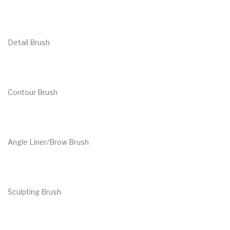
Detail Brush
€
11.00
Contour Brush
€
42.00
Angle Liner/Brow Brush
€
12.00
Sculpting Brush
€
26.00