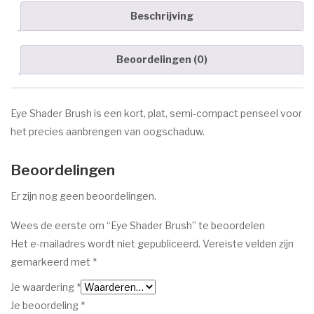
Marc Inbane
Beschrijving
HUID AANDOENINGEN
Beoordelingen (0)
Acne
Eczeem
Eye Shader Brush
is een kort, plat, semi-compact penseel voor
Donkere pigment vlekken
het precies aanbrengen van oogschaduw.
Goedaardige huidtumoren
Beoordelingen
Oudere huid
Er zijn nog geen beoordelingen.
Rosacea/Couperose
Wees de eerste om “Eye Shader Brush” te beoordelen
Witte pigment vlekken
Het e-mailadres wordt niet gepubliceerd.
Vereiste velden zijn
OVER ESPRIT
gemarkeerd met
*
Je waardering
*
CONTACT
Je beoordeling
*