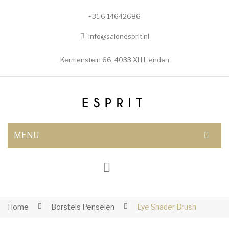
+31 6 14642686
info@salonesprit.nl
Kermenstein 66, 4033 XH Lienden
MENU
AFSPRAAK MAKEN
SHOP
BEHANDELINGEN
Home
Borstels Penselen
Eye Shader Brush
Botox/fillers