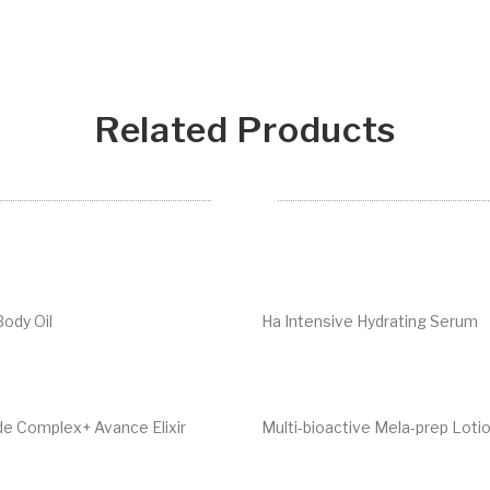
Related Products
Body Oil
Ha Intensive Hydrating Serum
€
65.00
ide Complex+ Avance Elixir
Multi-bioactive Mela-prep Loti
€
35.00