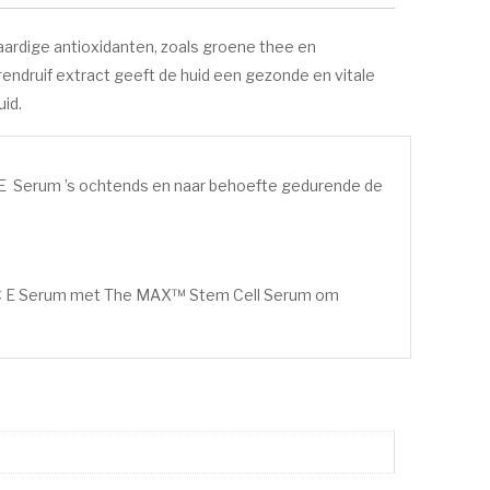
ardige antioxidanten, zoals groene thee en
endruif extract geeft de huid een gezonde en vitale
id.
 E Serum ’s ochtends en naar behoefte gedurende de
A C E Serum met The MAX™ Stem Cell Serum om