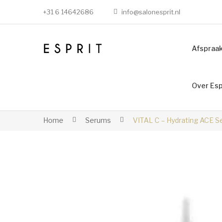
+31 6 14642686
info@salonesprit.nl
Afspraa
Over Esp
Home
Serums
VITAL C – Hydrating ACE 