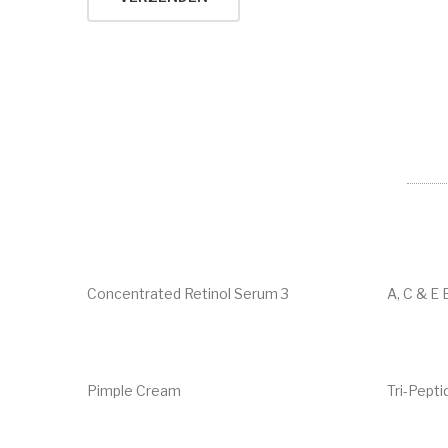
Concentrated Retinol Serum 3
A, C & E 
€
70.00
€
52.00
Pimple Cream
Tri-Pept
€
14.70
€
89.00