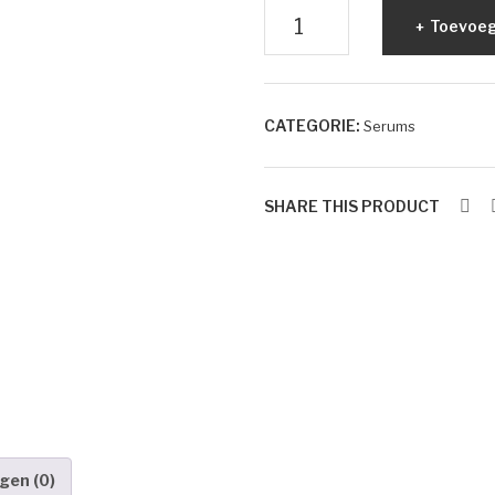
VITAL
Toevoeg
C
-
Hydrating
CATEGORIE:
Serums
ACE
Serum
aantal
SHARE THIS PRODUCT
gen (0)