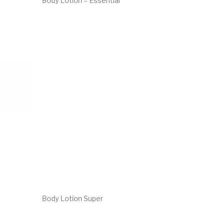
Body Lotion – Essential
€
32.15
Body Lotion Super
€
40.95