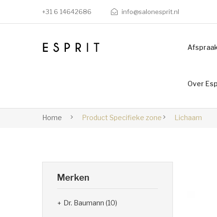
+31 6 14642686
info@salonesprit.nl
Afspraa
Over Esp
Home
Product Specifieke zone
Lichaam
Merken
Dr. Baumann
(10)