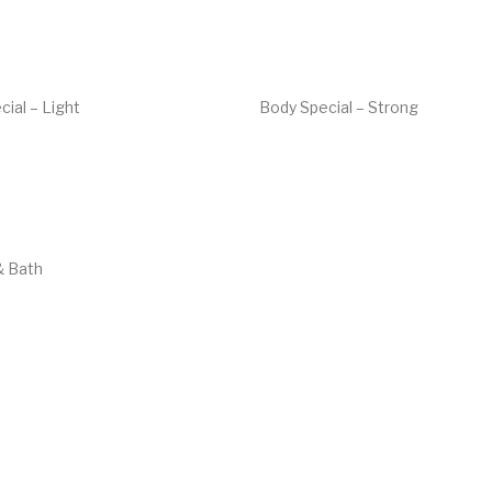
ial – Light
Body Special – Strong
€
47.90
& Bath