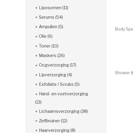
Liposomen
(11)
Serums
(54)
Ampullen
(5)
Body Spec
Olie
(6)
€
47.45
Toner
(10)
Maskers
(26)
Oogverzorging
(17)
Shower 
Lipverzorging
(4)
€
19.00
Exfoliate / Scrubs
(5)
Hand- en voetverzorging
(13)
Lichaamsverzorging
(38)
Zelfbruiner
(12)
Haarverzorging
(8)