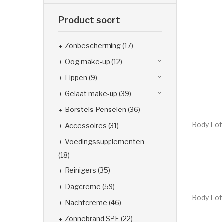
Product soort
Zonbescherming
(17)
Oog make-up
(12)
Lippen
(9)
Gelaat make-up
(39)
Borstels Penselen
(36)
Body Lot
Accessoires
(31)
€
18.40
Voedingssupplementen
(18)
Reinigers
(35)
Dagcreme
(59)
Body Lot
Nachtcreme
(46)
€
18.40
Zonnebrand SPF
(22)