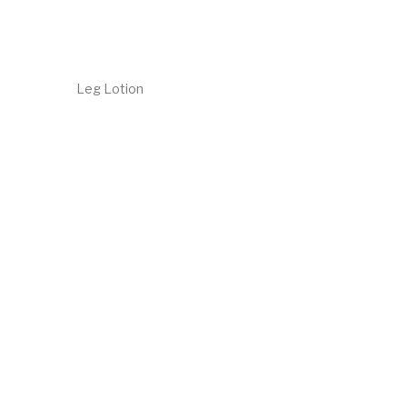
Leg Lotion
€
22.70