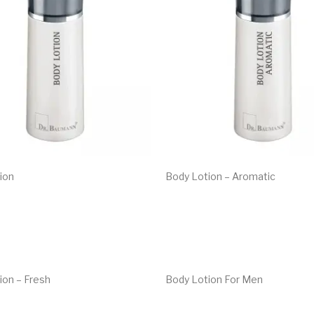
ion
Body Lotion – Aromatic
€
18.40
ion – Fresh
Body Lotion For Men
€
18.40